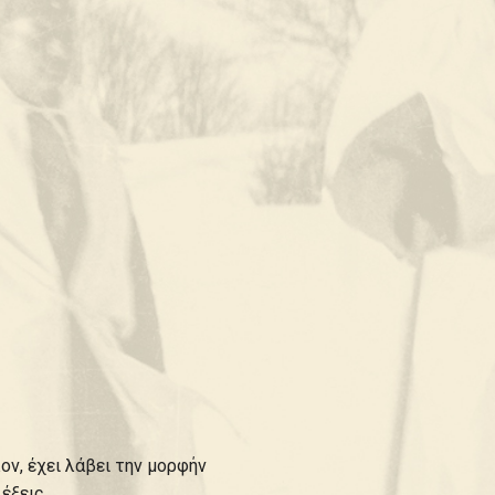
ον, έχει λάβει την μορφήν
έξεις.