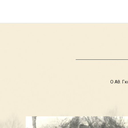
Ο Αθ. Γ