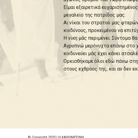
Είμαι εξαιρετικά ευχαριστημένος
μεγαλείο της πατρίδος μας.
Αι νίκαι του στρατού μας φτερών
κινδύνους, προκειμένου να επιτ
Η νίκη μάς περιμένει. Σύντομα θα
Αγρυπνώ μερόνυχτα επάνω στο χα
κινδυνεύει μάς έχει κάνει ατσαλέν
Ορκισθήκαμε όλοι εδώ πάνω στην
στους εχθρούς της, και αν δεν ε
© Copyright 2020 | Η ΚΑΘΗΜΕΡΙΝΗ