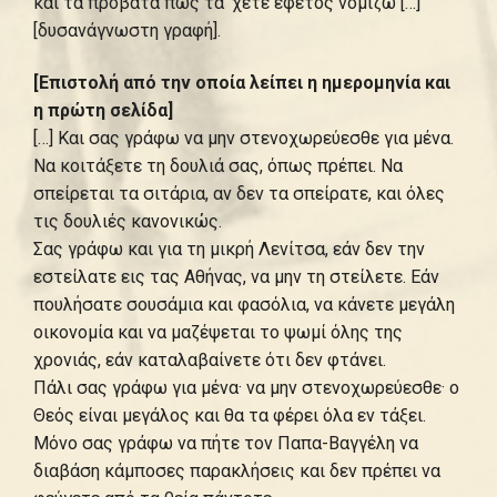
και τα πρόβατα πώς τα ‘χετε εφέτος νομίζω […]
[δυσανάγνωστη γραφή].
[Επιστολή από την οποία λείπει η ημερομηνία και
η πρώτη σελίδα]
[…] Και σας γράφω να μην στενοχωρεύεσθε για μένα.
Να κοιτάξετε τη δουλιά σας, όπως πρέπει. Να
σπείρεται τα σιτάρια, αν δεν τα σπείρατε, και όλες
τις δουλιές κανονικώς.
Σας γράφω και για τη μικρή Λενίτσα, εάν δεν την
εστείλατε εις τας Αθήνας, να μην τη στείλετε. Εάν
πουλήσατε σουσάμια και φασόλια, να κάνετε μεγάλη
οικονομία και να μαζέψεται το ψωμί όλης της
χρονιάς, εάν καταλαβαίνετε ότι δεν φτάνει.
Πάλι σας γράφω για μένα· να μην στενοχωρεύεσθε· ο
Θεός είναι μεγάλος και θα τα φέρει όλα εν τάξει.
Μόνο σας γράφω να πήτε τον Παπα-Βαγγέλη να
διαβάση κάμποσες παρακλήσεις και δεν πρέπει να