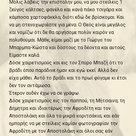
Μόλις λάβεις την επιστολήν μου, να μου στείλεις 1
ζεύγος κάλτσες, φανέλα και κανά πάκο τσιγάρα και
κάμποσα χαρτοφάκελα, διότι εδώ δε βρίσκομαι. Και
να μη στενοχωριέστε για μένα. Ο Θεός είναι μεγάλος
και νομίζω ότι δε θα αργήσομε πολύν καιρόν να
πολυθούμαι. Μάθε, είμαι μαζί με το Γιώργο του
Μπαρμπα-Κώστα και δόστους τα δέοντα και αυτούς.
Είμαστε καλά.
Δόσε χαιρετισμούς και εις τον Σπύρο Μπαζή ότι το
βράδι όπου παράδινε ήμαν και εγώ εκεί. Αλλά δεν
είχα μάθει. Αυτό το βράδι και το πρωί φύγαμε κι έτσι
δεν τον αντάμωσα.
Έτερον ουδέν έχω να σε γράψω.
Δόσε χαιρετισμούς εις τον παππού, τη Μήτσαινα, τη
Δήμητρα και ιδιαιτέρως την Αφροδίτη και τον
Αποστολάκη και όλα τα μικρά κοριτσάκια, και εάν
ημπορής να με στείλεις καμίαν φωτογραφίαν την
Αφροδίτη με τον Αποστολάκη και όλοι σας εάν