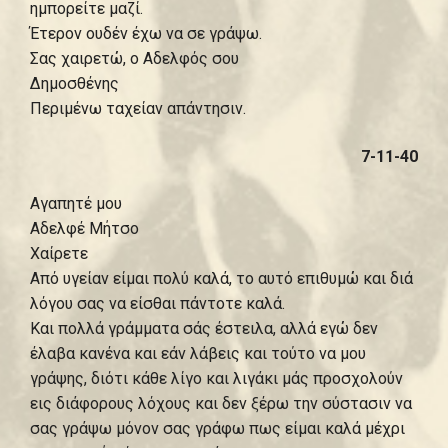
ημπορείτε μαζί.
Έτερον ουδέν έχω να σε γράψω.
Σας χαιρετώ, ο Αδελφός σου
Δημοσθένης
Περιμένω ταχείαν απάντησιν.
7-11-40
Αγαπητέ μου
Αδελφέ Μήτσο
Χαίρετε
Από υγείαν είμαι πολύ καλά, το αυτό επιθυμώ και διά
λόγου σας να είσθαι πάντοτε καλά.
Και πολλά γράμματα σάς έστειλα, αλλά εγώ δεν
έλαβα κανένα και εάν λάβεις και τούτο να μου
γράψης, διότι κάθε λίγο και λιγάκι μάς προσχολούν
εις διάφορους λόχους και δεν ξέρω την σύστασιν να
σας γράψω μόνον σας γράφω πως είμαι καλά μέχρι