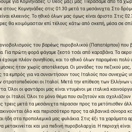
χωρούμε για Κομνηνάδες. Ο Θεός μαζί μας. Περάσαμε από τα χωρ
ε στους Κομνηνάδες στις 01.30 μετά τα μεσάνυχτα. Στο δρό
ίναι ελεεινός. Το ηθικό όλων μας όμως είναι άριστο. Στις 0
ρες θα κοιμόμασταν επί τέλους κάτω από σκεπή, μέσα σε σπί
νονιοβολισμούς του βαρέως πυροβολικού (Παπατέρπου) που 
ρα. Για πρώτη φορά φάγαμε ζεστό τσάι από καραβάνα. Τα αερ
έχουμε πλέον συνηθίσει, και το ηθικό όλων παραμένει πολύ 
ρμήσεις ήταν χωρίς αποτέλεσμα. Οι μονάδες του πεζικού μας
 τα εμπρός για να συναντήσουν τους Ιταλούς που συνεχώς υ
ν στρατοπεδεύσει οι Ιταλοί. Μετά την επίθεση των Ελλήνω
α. Όλοι οι φαντάροι μας είναι ντυμένοι με ιταλικά καινούρ
ν οι Ιταλοί. Όλοι το μόνο θέμα που συζητούν και σχολιάζουν
ς τρεις μετά τα μεσάνυχτα πέρασαν προς τα μετόπισθεν άλλο
κινούνται όλο και περισσότερο προς τα αλβανικά σύνορα κα
 ήδη στα προπολεμικά μας φυλάκια. Στις έξι τα χαράματα αρ
α μετακινείται και μια πεδινή πυροβολαρχία. Η περιοχή είνα