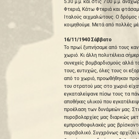
5.30 μ.μ. και στις 7.00 μ.μ. ανα
Φτεριά, Κάτω Φτεριά και φτάσαμ
Ιταλούς αιχμαλώτους. Ο δρόμος ε
κοιμηθούμε. Μετά από πολλές μέ
16/11/1940 Σάββατο
Το πρωί ξυπνήσαμε από τους κα
χωριό. Κι άλλη πολυτέλεια σήμε
συνεχείς βομβαρδισμούς αλλά τα 
τους, ευτυχώς, όλες τους οι εξο
από το χωριό, προωθήθηκαν προς
του στρατού μας στο χωριό είχα
εγκαταλείψανε πίσω τους τα πάντ
αποθήκες υλικού που εγκατέλειψα
προέλαση των δυνάμεών μας. Στι
πυροβολαρχίες μας διαρκώς μετα
εμπροσθοφυλακές μας βρίσκονται
πυροβολικό. Συγχρόνως αρχίζει ν