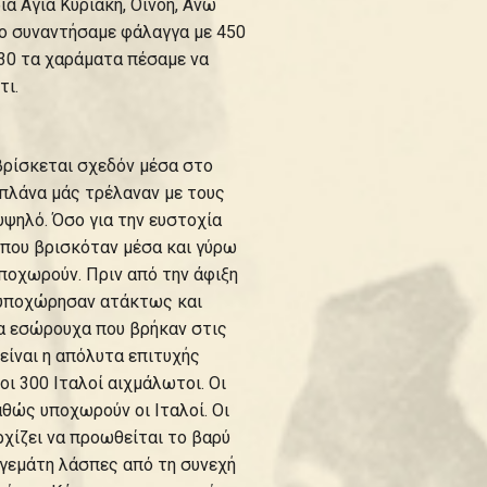
ιά Αγία Κυριακή, Οινόη, Άνω
μο συναντήσαμε φάλαγγα με 450
2.30 τα χαράματα πέσαμε να
τι.
βρίσκεται σχεδόν μέσα στο
οπλάνα μάς τρέλαναν με τους
υψηλό. Όσο για την ευστοχία
, που βρισκόταν μέσα και γύρω
ποχωρούν. Πριν από την άφιξη
ν υποχώρησαν ατάκτως και
για εσώρουχα που βρήκαν στις
 είναι η απόλυτα επιτυχής
ι 300 Ιταλοί αιχμάλωτοι. Οι
θώς υποχωρούν οι Ιταλοί. Οι
χίζει να προωθείται το βαρύ
ι γεμάτη λάσπες από τη συνεχή